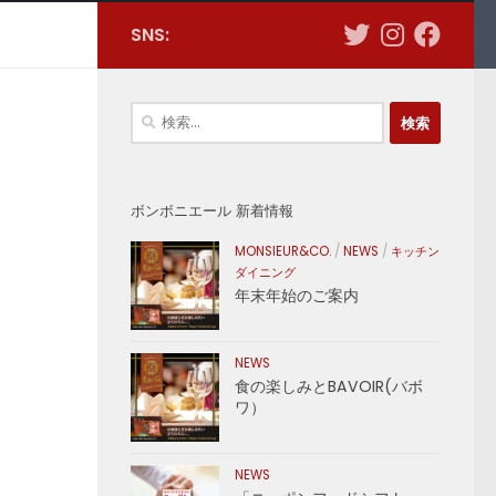
SNS:
検
索:
ボンボニエール 新着情報
MONSIEUR&CO.
/
NEWS
/
キッチン
ダイニング
年末年始のご案内
NEWS
食の楽しみとBAVOIR(バボ
ワ）
NEWS