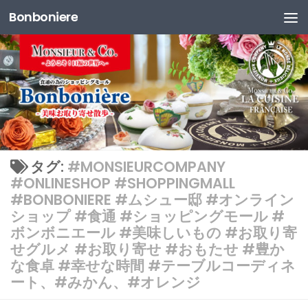
Bonboniere
コンテンツへスキップ
タグ:
#MONSIEURCOMPANY
#ONLINESHOP #SHOPPINGMALL
#BONBONIERE #ムシュー邸 #オンライン
ショップ #食通 #ショッピングモール #
ボンボニエール #美味しいもの #お取り寄
せグルメ #お取り寄せ #おもたせ #豊か
な食卓 #幸せな時間 #テーブルコーディネ
ート、#みかん、#オレンジ